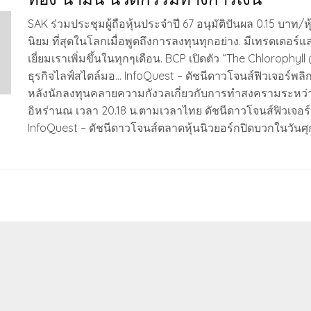
SAK ร่วมประชุมผู้ถือหุ้นประจำปี 67 อนุมัติปันผล 0.15 บาท/หุ
นิยม ที่สุดในโลกเมื่อพูดถึงการลงทุนทุกอย่าง. มีเทรดเดอร์
เยี่ยมเราเพิ่มขึ้นในทุกๆเดือน. BCP เปิดตัว “The Chlorophyll
ธุรกิจไลฟ์สไตล์มอ… InfoQuest – ดัชนีดาวโจนส์ฟิวเจอร์พลิ
หลังนักลงทุนคลายความกังวลเกี่ยวกับการทำสงครามระหว่
อิหร่านณ เวลา 20.18 น.ตามเวลาไทย ดัชนีดาวโจนส์ฟิวเจอร์
InfoQuest – ดัชนีดาวโจนส์ตลาดหุ้นนิวยอร์กปิดบวกในวันศุก