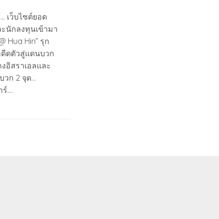
้… เว็บไซต์ยอด
และนักลงทุนเข้ามา
 @ Hua Hin” รุก
กดีดตัวสู่แดนบวก
างอิสราเอลและ
บวก 2 จุด…
ร์….