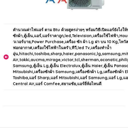
Post
คำนวณค่าไฟแอร์ ตาม Btu ด้วยสูตรง่ายๆ พร้อมวิธีเปิดแอร์ยังไงให้ป
ซักผ้า,ตู้เย็น,แอร์,แอร์ราคาถูก,led,Television,เครื่องใช้ไฟฟ้า,H
navigation
วเวอร์บาย,Power Purchase,เครื่อง ซัก ผ้า Lg ฝา บน 10 Kg,ไทวัสดุ
ฟอกอากาศ,เครื่องใช้ไฟฟ้าในครัว,ทีวี,led Tv,เครื่องทำน้ำ
อุ่น,hitachi,toshiba,sharp,haier,panasonic,lg,samsung,mit
Air,tokki,aucma,mirage,victor,tcl,sherman,aconatic,philips,ตู้เ
Samsung,ตู้เย็น Lg,ตู้เย็น Electrolux,ตู้เย็น Haier,ตู้เย็น Panason
Mitsubishi,เครื่องซักผ้า Samsung,เครื่องซักผ้า Lg,เครื่องซักผ้า E
Toshiba,แอร์ Sharp,แอร์ Mitsubishi,แอร์ Samsung,แอร์ Lg,แอร์
Central Air,แอร์ Comfee,สยามชัย,แอร์ยี่ห้อไหนดี