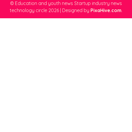
© Education and youth news Startup industry news
technology circle 2026
|
Designed by
PixaHive.com
.