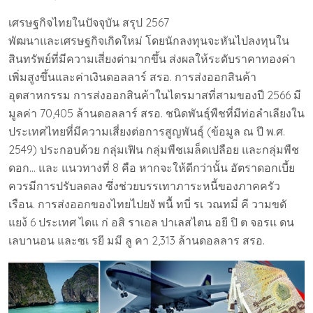
เศรษฐกิจไทยในปัจจุบัน สรุป 2567
พัฒนาและเศรษฐกิจเกิดใหม่ โดยนักลงทุนจะหันไปลงทุนใน
สินทรัพย์ที่มีความเสี่ยงต่ามากขึ้น ส่งผลให้ระดับราคาทองค่า
เพิ่มสูงขึ้นและค่าเงินดอลลาร์ สรอ. การส่งออกสินค้า
อุตสาหกรรม การส่งออกสินค้าในไตรมาสที่สามของปี 2566 มี
มูลค่า 70,405 ล้านดอลลาร์ สรอ. ชนิดพันธุ์พืชที่มีท่อลำเลียงใน
ประเทศไทยที่มีความเสี่ยงต่อการสูญพันธุ์ (ข้อมูล ณ ปี พ.ศ.
2549) ประกอบด้วย กลุ่มเฟิน กลุ่มพืชเมล็ดเปลือย และกลุ่มพืช
ดอก… และ แนวทางที่ 8 คือ หากจะให้ดีกว่านั้น อัตราดอกเบี้ย
ควรมีการปรับลดลง ซึ่งช่วยบรรเทาภาระหนี้ของภาคครัว
เรือน. การส่งออกของไทยไปยงั พนื้ ทบี่ รเ วณทมี่ คี วามขดั
แยง้ 6 ประเทศ ไดแ ก่ อสิ ราเอล ปาเลสไตน อยี ปิ ต จอรแ ดน
เลบานอน และซเ รยี มมี ลู คา 2,313 ล้านดอลลาร สรอ.