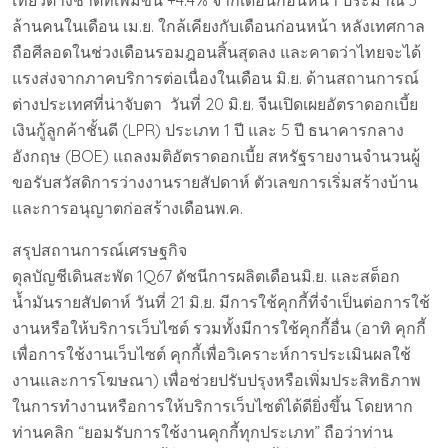
เที่ยวต่างชาติที่เพิ่มขึ้น +4.4% จากเดือนก่อนหน้า ประมาณ 3
ล้านคนในเดือน เม.ย. ใกล้เคียงกับเดือนก่อนหน้า หลังเทศกาล
ถือศีลอดในช่วงเดือนรอมฎอนสิ้นสุดลง และคาดว่าไทยจะได้
แรงส่งจากภาคบริการต่อเนื่องในเดือน มิ.ย. ด้านสถานการณ์
ต่างประเทศที่น่าจับตา วันที่ 20 มิ.ย. จีนเปิดเผยอัตราดอกเบี้ย
เงินกู้ลูกค้าชั้นดี (LPR) ประเภท 1 ปี และ 5 ปี ธนาคารกลาง
อังกฤษ (BOE) แถลงมติอัตราดอกเบี้ย สหรัฐรายงานจำนวนผู้
ขอรับสวัสดิการว่างงานรายสัปดาห์ ตัวเลขการเริ่มสร้างบ้าน
และการอนุญาตก่อสร้างเดือนพ.ค.
สรุปสถานการณ์เศรษฐกิจ
ดุลบัญชีเดินสะพัด 1Q67 ดัชนีการผลิตเดือนมิ.ย. และสต็อก
น้ำมันรายสัปดาห์ วันที่ 21 มิ.ย. มีการใช้คุกกี้ที่จำเป็นต่อการใช้
งานหรือให้บริการเว็บไซต์ รวมทั้งมีการใช้คุกกี้อื่น (อาทิ คุกกี้
เพื่อการใช้งานเว็บไซต์ คุกกี้เพื่อวิเคราะห์การประเมินผลใช้
งานและการโฆษณา) เพื่อช่วยปรับปรุงหรือเพิ่มประสิทธิภาพ
ในการทำงานหรือการให้บริการเว็บไซต์ได้ดียิ่งขึ้น โดยหาก
ท่านคลิก “ยอมรับการใช้งานคุกกี้ทุกประเภท” ถือว่าท่าน