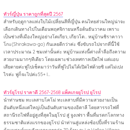
ทัวร์ญี่ปุ่น ราคาถูกที่สุดปี 2567
สำหรับฤดูกาลแห่งใบไม้เปลี่ยนสีที่ญี่ปุ่น คนไทยส่วนใหญ่น่าจะ
เลือกเดินทางไปในเดือนพฤศจิกายนหรือต้นธันวาคม เพราะ
เป็นช่วงที่เมืองใหญ่อย่างโตเกียว, เกียวโต... หมู่บ้านชิราคาวา
โกะ(Shirakawa-go) กันเลยดีกว่าค่ะ ซึ่งขับรถไปจากที่นี้ใช้
เวลาประมาณ 2 ชมเท่านั้นค่ะ หมู่บ้านแห่งนี้ต่างล้ำลือถึงความ
สวยงามมากๆทีเดียว โดยเฉพาะช่วงเทศกาลเปิดไฟ แต่แอบ
เสียดายค่ะฟูไปเช็คมาว่าวันที่ฟูไปไม่ได้เปิดไฟด้วยซิ แต่ไม่เปง
ไรค่ะ ฟูก็จะไปค่ะ55+ I…
ทัวร์ยุโรป ราคาดี 2567-2568 แพ็คเกจยุโรป ยุโรป
นำท่านชม ทะเลสาบโคโม่ ทะเลสาบที่มีความสวยงามเป็น
อันดับหนึ่งแต่ใหญ่เป็นอันดับสามของอิตาลี โดยสารรถไฟที่
สถานีรถไฟที่อยู่สูงที่สุดในยุโรป สู่ จูงเฟรา พื้นที่มรดกโลกทาง
ธรรมชาติแห่งแรกของยุโรป นำท่านสู่แหล่งช้อปปิ้งที่รวมร้าน