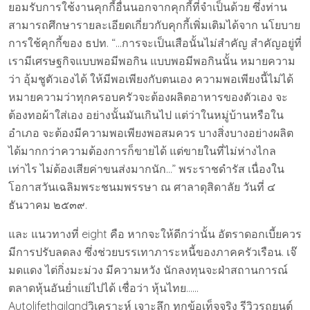
ยอมรับการใช้งานคุกกี้อื่นนอกจากคุกกี้ที่จำเป็นด้วย ซึ่งท่าน
สามารถศึกษารายละเอียดเกี่ยวกับคุกกี้เพิ่มเติมได้จาก นโยบาย
การใช้คุกกี้ของ ธปท. “…การจะเป็นเสือนั้นไม่สำคัญ สำคัญอยู่ที่
เรามีเศรษฐกิจแบบพอมีพอกิน แบบพอมีพอกินนั้น หมายความ
ว่า อุ้มชูตัวเองได้ ให้มีพอเพียงกับตนเอง ความพอเพียงนี้ไม่ได้
หมายความว่าทุกครอบครัวจะต้องผลิตอาหารของตัวเอง จะ
ต้องทอผ้าใส่เอง อย่างนั้นมันเกินไป แต่ว่าในหมู่บ้านหรือใน
อำเภอ จะต้องมีความพอเพียงพอสมควร บางสิ่งบางอย่างผลิต
ได้มากกว่าความต้องการก็ขายได้ แต่ขายในที่ไม่ห่างไกล
เท่าไร ไม่ต้องเสียค่าขนส่งมากนัก…” พระราชดำรัส เนื่องใน
โอกาสวันเฉลิมพระชนมพรรษา ณ ศาลาดุสิดาลัย วันที่ ๔
ธันวาคม ๒๕๓๙.
และ แนวทางที่ eight คือ หากจะให้ดีกว่านั้น อัตราดอกเบี้ยควร
มีการปรับลดลง ซึ่งช่วยบรรเทาภาระหนี้ของภาคครัวเรือน. เจ๊
มดแดง ไต่กิ่งมะม่วง มีความหวัง นักลงทุนจะฝ่าสถานการณ์
ตลาดหุ้นอันย่ำแย่ไปได้ เชื่อว่า หุ้นไทย……
Autolifethailandวิเคราะห์ เจาะลึก ทุกข้อเท็จจริง รีวิวรถยนต์