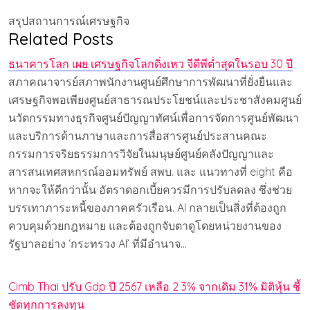
สรุปสถานการณ์เศรษฐกิจ
Related Posts
ธนาคารโลก เผย เศรษฐกิจโลกดิ่งเหว จีดีพีต่ำสุดในรอบ 30 ปี
สภาคณาจารย์สภาพนักงานศูนย์ศึกษาการพัฒนาที่ยั่งยืนและ
เศรษฐกิจพอเพียงศูนย์สาธารณประโยชน์และประชาสังคมศูนย์
นวัตกรรมทางธุรกิจศูนย์ปัญญาทัศน์เพื่อการจัดการศูนย์พัฒนา
และบริการด้านภาษาและการสื่อสารศูนย์ประสานคณะ
กรรมการจริยธรรมการวิจัยในมนุษย์ศูนย์คลังปัญญาและ
สารสนเทศสหกรณ์ออมทรัพย์ สพบ. และ แนวทางที่ eight คือ
หากจะให้ดีกว่านั้น อัตราดอกเบี้ยควรมีการปรับลดลง ซึ่งช่วย
บรรเทาภาระหนี้ของภาคครัวเรือน. AI กลายเป็นสิ่งที่ต้องถูก
ควบคุมด้วยกฎหมาย และต้องถูกจับตาดูโดยหน่วยงานของ
รัฐบาลอย่าง ‘กระทรวง AI’ ที่มีอำนาจ…
Cimb Thai ปรับ Gdp ปี 2567 เหลือ 2 3% จากเดิม 31% มิติหุ้น ชี้
ชัดทุกการลงทุน