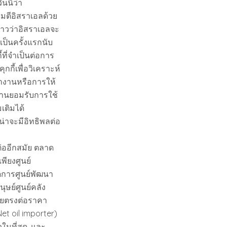
นี้ว่า
มตีอิสราเอลด้วย
ข่าวว่าอิสราเอลจะ
เป็นครั้งแรกนับ
้ที่จำเป็นต่อการ
ุกกี้เพื่อวิเคราะห์
ำงานหรือการให้
ท่านยอมรับการใช้
มเติมได้
น่าจะมีอิทธิพลต่อ
ต่ออีกสมัย ตลาด
พียงศูนย์
ดการศูนย์พัฒนา
ษย์ศูนย์คลัง
ดยตรงต่อราคา
et oil importer)
ในที่สุด. และ