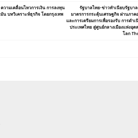
ี้ ความเคลื่อนไหวการเงิน การลงทุน
รัฐบาลไทย-ข่าวทำเนียบรัฐบา
ัน บทวิเคราะห์ธุรกิจ โดยกรุงเทพ
มาตรการกระตุ้นเศรษฐกิจ ผ่านภาคอส
n
และการเตรียมการเพื่อรองรับ การดำเ
ประเทศไทย สู่ศูนย์กลางเมืองแห่งอุ
โลก Th
r