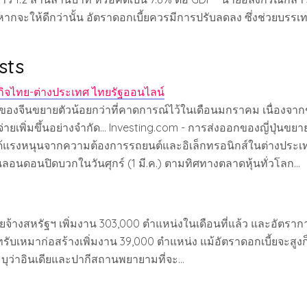
 หากจะให้ดีกว่านั้น อัตราดอกเบี้ยควรมีการปรับลดลง ซึ่งช่วยบรร
sts
กิจไทย-ต่างประเทศ ไทยรัฐออนไลน์
 ของจีนขยายตัวน้อยกว่าที่คาดการณ์ไว้ในเดือนมกราคม เนื่องจากช
จ่ายเพิ่มขึ้นอย่างจำกัด... Investing.com - การส่งออกของญี่ปุ่นขย
แรงหนุนจากความต้องการรถยนต์และอิเล็กทรอนิกส์ในต่างประเทศที่
นลอนดอนปิดบวกในวันศุกร์ (1 มี.ค.) ตามทิศทางตลาดหุ้นทั่วโลก…
ยจ้างสหรัฐฯ เพิ่มงาน 303,000 ตำแหน่งในเดือนที่แล้ว และอัตรา
ัทรับเหมาก่อสร้างเพิ่มงาน 39,000 ตำแหน่ง แม้อัตราดอกเบี้ยจะสู
ุว่าอินเดียและปากีสถานพยายามที่จะ…