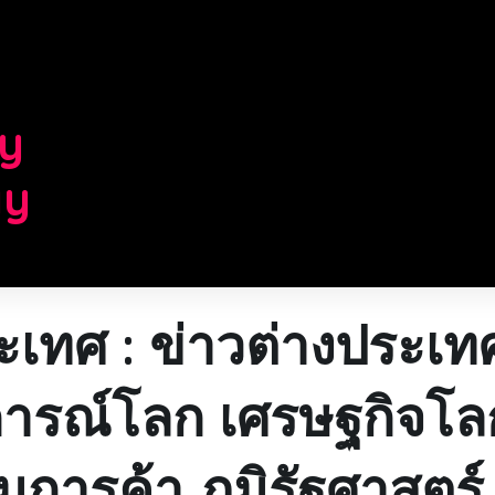
d
ry
gy
ะเทศ : ข่าวต่างประเท
ารณ์โลก เศรษฐกิจโล
การค้า ภูมิรัฐศาสตร์