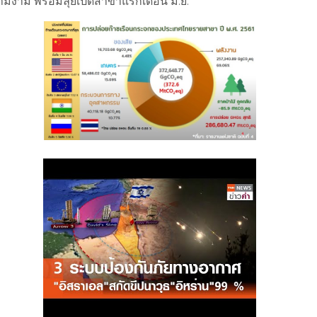
งาม พร้อมลุยเปิดสาขาแรกเดือน มิ.ย.