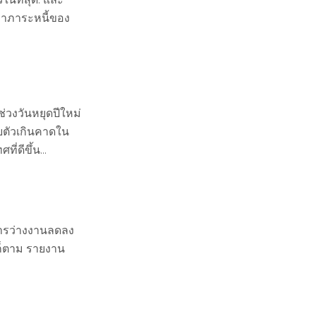
เทาภาระหนี้ของ
่วงวันหยุดปีใหม่
ายตัวเกินคาดใน
ดีขึ้น...
การว่างงานลดลง
งก็ตาม รายงาน