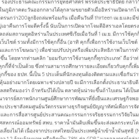
 รองประธานคณะกรรมการยุทธศาสตร์ พรรคประชาธิปัตย์ กล่าววัน
ภูมิภาคตะวันออกกลางได้ลุกลามขยายตัวเมื่ออิหร่านเปิดฉากโจ
รนกว่า200ลูกยิงถล่มพร้อมกัน เมื่อคืนวันที่ thirteen เม.ย.และมี
่เอาคืนการโจมตีครั้งนี้ นับเป็นการเปิดฉากโจมตีอิสราเอลโดยตรง
อลถล่มสถานทูตอิหร่านในประเทศซีเรียเมื่อวันที่ 1 เม.ย. มีการใช้คุกกี
บไซต์ รวมทั้งมีการใช้คุกกี้อื่น (อาทิ คุกกี้เพื่อการใช้งานเว็บไซต์ ค
และการโฆษณา) เพื่อช่วยปรับปรุงหรือเพิ่มประสิทธิภาพในการท
ยิ่งขึ้น โดยหากท่านคลิก “ยอมรับการใช้งานคุกกี้ทุกประเภท” ถือว่า
กกี้ที่จำเป็นด้วย ซึ่งท่านสามารถศึกษารายละเอียดเกี่ยวกับคุกกี้เพิ่
ี้ของ ธปท. นี้เป็น 5 ประเด็นที่นักลงทุนต้องติดตามและเชื่อกันว่า
ุ้นอย่างมากโดยเฉพาะช่วงปลายปี จะมีการเลือกตั้งประธานาธิบดี
สตรีทมองว่า ถ้าทรัมป์ได้เป็น ตลาดหุ้นน่าจะขึ้นถ้าไบเดน ได้เป็น
ณาจารย์สภาพนักงานศูนย์ศึกษาการพัฒนาที่ยั่งยืนและเศรษฐกิจพอเ
ระชาสังคมศูนย์นวัตกรรมทางธุรกิจศูนย์ปัญญาทัศน์เพื่อการจั
และการสื่อสารศูนย์ประสานคณะกรรมการจริยธรรมการวิจัยในมนุ
หกรณ์ออมทรัพย์ สพบ. ราคาน้ำมันดิบเพิ่มขึ้นจะส่งผลกระทบโ
ลี่ยงไม่ได้ เนื่องจากประเทศไทยเป็นประเทศผู้นำเข้าน้ำมันสุทธิ (N
าว 1.2 ล้านล้านบาท หรือคิดเป็น 7.8% ต่อ GDP ” นายอลงกรณ์กล่าว