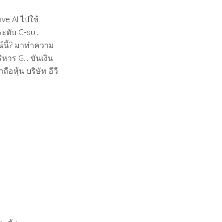
ve AI ไปใช้
ระดับ C-su…
ณ์นี้? มาทำความ
ิหาร G… ขันเงิน
อหุ้น บริษัท อีวี