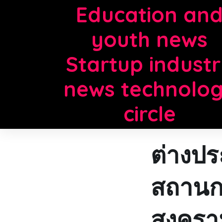
Skip
Education an
to
content
youth news
Startup indust
news technolo
circle
ต่างปร
สถานก
สงคราม