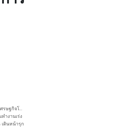
เศรษฐกิจโ…
นคนทำงานเร่ง
 เดินหน้ารุก