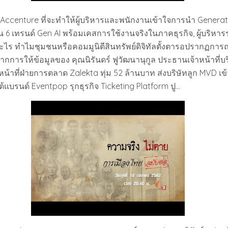
 Accenture ที่จะทำให้ผู้บริหารและพนักงานเข้าใจการนำ Generati
น 6 เทรนด์ Gen AI พร้อมเคสการใช้งานจริงในภาคธุรกิจ, ผู้บริหาร
อะไร ทำไมชุมชนหรือคอมมูนิตีสินทรัพย์ดิจิทัลตั้งตารอปรากฏการ
ากการให้ข้อมูลของ คุณนิรันดร์ ฟูวัฒนานุกูล ประธานเจ้าหน้าที่บร
น้าที่ฝ่ายการตลาด Zalekta ทุ่ม 52 ล้านบาท ส่งบริษัทลูก MVD เข้าถื
ต้แบรนด์ Eventpop รุกธุรกิจ Ticketing Platform ปู…