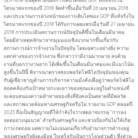
GDPNow ขั้นสุดท้ายของการเติบโตของ GDP ที่แท้จริงใน
ไตรมาสแรกของปี 2018 จัดทำขึ้นเมื่อวันที่ 26 เมษายน 2018
และประมาณการล่วงหน้าของการเติบโตของ GDP ที่แท้จริงใน
ไตรมาสแรกของปี 2018 ได้รับการเผยแพร่เมื่อวันที่ 27 เมษายน
2018 การประเมินสถานการณ์ปัจจุบันดีขึ้นในเดือนมีนาคม
โดยมีสาเหตุหลักมาจากมุมมองเชิงบวกมากขึ้นเกี่ยวกับ
สถานการณ์การจ้างงานในปัจจุบัน โดยเฉพาะอย่างยิ่ง ความ
แตกต่างของการจ้างงาน ซึ่งกล่าวว่ามีงานมากมาย ลบด้วย
งานที่บอกว่างานยาก ได้เพิ่มขึ้นในเดือนมีนาคมและมีแนวโน้ม
สูงขึ้นในปีนี้ พิจารณาตรวจสอบพอร์ตโฟลิโอปัจจุบันของคุณ
กับผู้เชี่ยวชาญด้านการบริหารความมั่งคั่งเพื่อดูว่าพอร์ตโฟลิโอ
สอดคล้องกับเป้าหมายระยะยาวของคุณและอยู่ในตำแหน่งที่
จะตอบสนองความท้าทายของสิ่งที่ยังคงเป็นตลาดที่มีพลวัต
และสภาพแวดล้อมทางเศรษฐกิจหรือไม่ รายงาน GDP ตลอดปี
2023 ถือเป็นสัญญาณที่ให้กำลังใจว่าเฟดอาจบรรลุ “การลง
จอดอย่างนุ่มนวล” สำหรับเศรษฐกิจ และช่วยป้องกันไม่ให้เกิด
ภาวะถดถอย แต่ความไม่แน่นอนเกี่ยวกับอำนาจการดำรงอยู่
ของเศรษฐกิจยังคงมีอยู่ ใบเสร็จรับเงินการโอนส่วนตัว ซึ่งส่วน