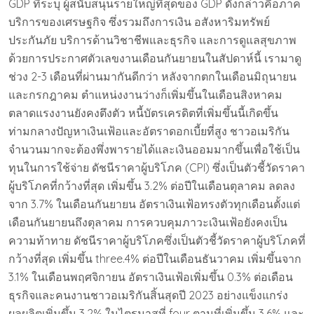
GDP ที่ระบุ ผู้สนับสนุนรายใหญ่ที่สุดของ GDP ดังกล่าวคือภาค
บริการของเศรษฐกิจ ซึ่งรวมถึงการเงิน อสังหาริมทรัพย์
ประกันภัย บริการด้านวิชาชีพและธุรกิจ และการดูแลสุขภาพ
ด้วยการประกาศตัวเลขงานเดือนกันยายนในสัปดาห์นี้ เรามาดู
ช่วง 2-3 เดือนที่ผ่านมากันดีกว่า หลังจากตกในเดือนมิถุนายน
และกรกฎาคม ตำแหน่งงานว่างก็เพิ่มขึ้นในเดือนสิงหาคม
ตลาดแรงงานยังคงตึงตัว หนี้บัตรเครดิตที่เพิ่มขึ้นนี้เกิดขึ้น
ท่ามกลางปัญหาเงินเฟ้อและอัตราดอกเบี้ยที่สูง ชาวอเมริกัน
จำนวนมากจะต้องพึ่งพารายได้และเงินออมมากขึ้นเพื่อใช้เป็น
ทุนในการใช้จ่าย ดัชนีราคาผู้บริโภค (CPI) ซึ่งเป็นตัวชี้วัดราคา
ผู้บริโภคที่กว้างที่สุด เพิ่มขึ้น 3.2% ต่อปีในเดือนตุลาคม ลดลง
จาก 3.7% ในเดือนกันยายน อัตราเงินเฟ้อทรงตัวทุกเดือนตั้งแต่
เดือนกันยายนถึงตุลาคม การควบคุมภาวะเงินเฟ้อยังคงเป็น
ความท้าทาย ดัชนีราคาผู้บริโภคซึ่งเป็นตัวชี้วัดราคาผู้บริโภคที่
กว้างที่สุด เพิ่มขึ้น three.4% ต่อปีในเดือนธันวาคม เพิ่มขึ้นจาก
3.1% ในเดือนพฤศจิกายน อัตราเงินเฟ้อเพิ่มขึ้น 0.3% ต่อเดือน
ธุรกิจและคนงานชาวอเมริกันสิ้นสุดปี 2023 อย่างแข็งแกร่ง
ผลผลิตเพิ่มขึ้น 3.2% ในไตรมาสที่ four ตามที่เพิ่มขึ้น 3.6% และ