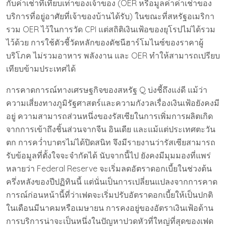
กับค่าเช่าที่เทียบเท่าของเจ้าของ (OER หรือมูลค่าค่าเช่าของ
บริการที่อยู่อาศัยที่เจ้าของบ้านได้รับ) ในขณะที่สหรัฐอเมริกา
รวม OER ไว้ในการวัด CPI แต่สถิติเงินเฟ้อของยุโรปไม่ได้รวม
ไว้ด้วย การใช้ตัวชี้วัดหลักของดัชนีฮาร์โมไนซ์ของราคาผู้
บริโภค ไม่รวมอาหาร พลังงาน และ OER ทำให้สามารถเปรียบ
เทียบข้ามประเทศได้
การคาดการณ์ทางเศรษฐกิจของสหรัฐ Q บ่งชี้ถึงแง่ดี แม้ว่า
ความเสี่ยงทางภูมิรัฐศาสตร์และความกังวลเรื่องเงินเฟ้อยังคงมี
อยู่ ความสามารถส่วนหนึ่งของรัสเซียในการเพิ่มการผลิตเกิด
จากการเข้าถึงชิ้นส่วนจากจีน อินเดีย และแม้แต่ประเทศตะวัน
ตก การคว่ำบาตรไม่ได้ปิดสนิท จึงมีรายงานว่ารัสเซียสามารถ
รับข้อมูลที่ตั้งใจจะจำกัดได้ นับจากนี้ไป ยังคงมีมุมมองที่แพร่
หลายว่า Federal Reserve จะเริ่มลดอัตราดอกเบี้ยในช่วงต้น
ครึ่งหลังของปีปฏิทินนี้ แต่นั่นเป็นการเปลี่ยนแปลงจากการคาด
การณ์ก่อนหน้านี้ที่ว่าเฟดจะเริ่มปรับอัตราดอกเบี้ยให้เป็นปกติ
ในเดือนมีนาคมหรือเมษายน การคงอยู่ของอัตราเงินเฟ้อด้าน
การบริการน่าจะเป็นหนึ่งในปัญหาปวดหัวที่ใหญ่ที่สุดของเฟด