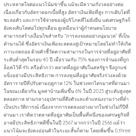
ประหลาดใจต่อแนวโน้มขาขึ้น แม้จะมีความกังวลอย่างต่อ
เนื่องเกี่ยวกับอัตราดอกเบี้ยที่สูง อัตราเงินเฟ้อที่สูง การเติบโตที่
ชะลอตัว และการใช้จ่ายของผู้บริโภคที่ไม่ยั่งยืน แต่เศรษฐกิจก็
ยังคงเติบโตต่อไปทุกเดือน ดูเหมือนว่าผู้กำหนดนโยบาย
สามารถสร้างเงื่อนไขสำหรับ “การลงจอดอย่างนุ่มนวล” ที่เป็น
ตำนานได้ ซึ่งอัตราเงินเฟ้อจะลดลงสู่เป้าหมายโดยไม่ทำให้เกิด
ภาวะถดถอย ด้วยตัวชี้วัดความสามารถในการจ่ายที่อยู่อาศัยที่
ระดับต่ำสุดในรอบ 40 ปี เมื่อรวมกับ 75% ของการจำนองที่ถูก
ล็อคไว้ที่ 4% หรือต่ำกว่า ตลาดที่อยู่อาศัยในสหรัฐฯ จึงถูกแช่
แข็งอย่างมีประสิทธิภาพ การลงทุนที่อยู่อาศัยจริงร่วงลงด้วย
อัตรารายปีที่ปรับตามฤดูกาล 12% ในช่วงหกไตรมาสที่ผ่านมา
ในขณะเดียวกัน มูลค่าบ้านเพิ่มขึ้น 6% ในปี 2023 สู่ระดับสูงสุด
ตลอดกาล ท่ามกลางอุปทานที่ตึงตัวและตำแหน่งงานว่างที่ต่ำ
เป็นประวัติการณ์ เนื่องจากการลดลงอย่างมากในช่วงไม่กี่ปีที่
ผ่านมา เราคิดว่าตลาดที่อยู่อาศัยเป็นพื้นที่หนึ่งของเศรษฐกิจที่
อาจมีประสิทธิภาพดีขึ้นในปี 2567 มากกว่าในปี 2566 แม้ว่า
แนวโน้มจะยังคงอ่อนตัวในระยะสั้นก็ตาม โดยเพิ่มขึ้น 0.three