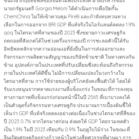
ขึ้นเกี่ยวกับอิทธิพลของจีนที่ไม่พึงประสงค์ ฝ่ายบริหารของ
นายกรัฐมนตรี Giorgia Meloni ได้ดำเนินการเพื่อปิดกั้น
ChemChina ไม่ให้เข้าควบคุม Pirelli และกำลังทบทวนทาง
เลือกในการออกจาก BRI GDP ที่แท้จริงในไอร์แลนด์ลดลง 1.9%
qoq ในไตรมาสที่สามของปี 2023 ซึ่งขยายภาวะเศรษฐกิจ
ถดถอยที่สังเกตได้ในช่วงครึ่งแรกของปี การชะลอตัวนี้ได้รับ
อิทธิพลหลักจากความอ่อนแอที่ยั่งยืนในการส่งออกยาและ
กิจกรรมการผลิตตามสัญญาของบริษัทข้ามชาติ ในทางตรงกัน
ข้าม อุปสงค์ภายในประเทศที่ปรับเปลี่ยนซึ่งสะท้อนถึงกิจกรรม
ภายในประเทศได้ดีขึ้น ไม่มีการเปลี่ยนแปลงในวงกว้างใน
ไตรมาสที่สาม การใช้จ่ายของผู้บริโภคยังคงฟื้นตัวได้ โดยได้
รับแรงหนุนจากตลาดแรงงานที่แข็งแกร่ง ในขณะที่การลงทุน
ทางกายภาพที่แข็งแกร่งก่อนหน้านี้ในปี 2565 ที่เบาบางลงได้
เป็นตัวฉุดรั้งกิจกรรมทางเศรษฐกิจ ประมาณการเบื้องต้นชี้ให้
เห็นว่า GDP ที่แท้จริงลดลงอย่างต่อเนื่องในช่วงไตรมาสที่สี่ของ
ปี 2023 0.7% จากไตรมาสก่อน ส่งผลให้ GDP โดยรวมหดตัว
เป็น 1.9% ในปี 2023 เทียบกับ 0.9% ในฤดูใบไม้ร่วง ในขณะที่
จีนเปิดเศรษฐกิจอย่างก้าวหน้าในช่วงสี่ทศวรรษที่ผ่านมา การ