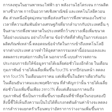
การลงทุนในยานพาหนะไฟฟ้า ยา พลังงานไฮโดรเจน การผลิต
ทางชีวภาพ การบินอวกาศเชิงพาณิชย์ และเทคโนโลยีควอน
ตัม ส่วนหนึ่งมีจุดมุ่งหมายเพื่อส่งเสริมการพึ่งพาตนเองในช่วง
เวลาที่ความสัมพันธ์ทางเศรษฐกิจที่ยากลำบากกับประเทศอื่น ๆ
จีนสามารถพึ่งพาตลาดในประเทศที่กว้างขวางเพื่อเพิ่มขนาด
ได้อย่างแน่นอน อย่างไรก็ตาม ข้อจำกัดที่สำคัญในการส่งออก
ผลิตภัณฑ์เหล่านี้ ตลอดจนข้อจำกัดในการเข้าถึงเทคโนโลยี
จากต่างประเทศ อาจทำให้อุตสาหกรรมเหล่านี้อ่อนแอลงและ
ลดผลกระทบต่อการเติบโต นอกจากนี้ แบบสำรวจสถาน
ประกอบการยังให้ข้อมูลรายได้เฉลี่ยต่อชั่วโมงอีกด้วย ในเดือน
กุมภาพันธ์ รายได้เฉลี่ยเพิ่มขึ้น four.3% จากปีก่อนหน้า ลดลง
จาก four.5% ในเดือนมกราคม แต่เพิ่มขึ้นในอัตราเดียวกันกับ
ในเดือนธันวาคมและพฤศจิกายน ที่สำคัญกว่านั้น รายได้เฉลี่ย
ต่อชั่วโมงเพิ่มขึ้นเพียง zero.1% ตั้งแต่เดือนมกราคมถึง
กุมภาพันธ์ ซึ่งเป็นการเพิ่มขึ้นรายเดือนที่ช้าที่สุดในรอบสองปี
สิ่งนี้ชี้ให้เห็นถึงความเป็นไปได้ที่แรงกดดันด้านค่าจ้างจะลดลง
การสำรวจแยกครัวเรือนพบว่าอัตราการว่างงานเพิ่มขึ้นจาก