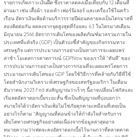
รายการเกิดภาวะเงินฝืด ซึ่งราคาลดลงเมื่อเทียบกับ 12 เดือนที่
ผ่านมา เช่น เสื้อผ้า รองเท้า เฟอร์นิเจอร์ และเครื่องใช้ในครัว
เรือน อัตราเงินเฟ้อด้านบริการรายปีผ่อนคลายลงเป็นไตรมาสที่
สองติดต่อกัน ลดลงจากจุดสูงสุดที่ร้อยละ 6.3 ในไตรมาสเดือน
มิถุนายน 2566 อัตราการเติบโตของผลิตภัณฑ์มวลรวมภายใน
ประเทศที่แท้จริง (GDP) เป็นตัวบ่งชี้สำคัญของกิจกรรมทาง
เศรษฐกิจ แต่การประมาณการอย่างเป็นทางการจะเผยแพร่
ล่าช้า โมเดลการคาดการณ์ GDPNow ของเราให้ “ทันที” ของ
การประมาณการอย่างเป็นทางการก่อนที่จะเผยแพร่โดยการ
ประมาณการเติบโตของ GDP โดยใช้วิธีการที่คล้ายกับวิธีที่ใช้
โดยสำนักงานวิเคราะห์เศรษฐกิจของสหรัฐอเมริกา ในเดือน
ธันวาคม 2023 Fed ส่งสัญญาณว่าเร็วๆ นี้อาจเปลี่ยนโฟกัสและ
เริ่มลดอัตราดอกเบี้ยระยะสั้น ซึ่งเป็นสัญญาณที่บ่งบอกว่า
สบายใจได้ว่าอัตราเงินเฟ้อไม่ใช่ภัยคุกคามเหมือนที่เคยเป็น
อย่างไรก็ตาม “สัญญาณที่ค่อนข้างให้กำลังใจสำหรับการ
เติบโตทางเศรษฐกิจอย่างต่อเนื่องจากข้อมูลล่าสุดอาจ
หมายความว่าเฟดจะคงอัตราดอกเบี้ยไว้นานกว่าที่ตลาดคาด