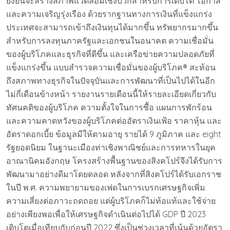
ยั่งยืนจะสร้างสภาพแวดล้อมเชิงบวกสำหรับการเติบโต โอกาส
และความเจริญรุ่งเรือง ด้วยรากฐานทางการเงินที่แข็งแกร่ง
ประเทศจะสามารถเข้าถึงเงินทุนได้มากขึ้น ทรัพยากรมากขึ้น
สำหรับการลงทุนภาครัฐและเอกชนในอนาคต ความเชื่อมั่น
ของผู้บริโภคและธุรกิจที่ดีขึ้น และเครือข่ายความปลอดภัยที่
แข็งแกร่งขึ้น แบบสำรวจความเชื่อมั่นของผู้บริโภค® สะท้อน
ถึงสภาพทางธุรกิจในปัจจุบันและการพัฒนาที่เป็นไปได้ในอีก
ไม่กี่เดือนข้างหน้า รายงานรายเดือนนี้ให้รายละเอียดเกี่ยวกับ
ทัศนคติของผู้บริโภค ความตั้งใจในการซื้อ แผนการพักร้อน
และความคาดหวังของผู้บริโภคต่ออัตราเงินเฟ้อ ราคาหุ้น และ
อัตราดอกเบี้ย ข้อมูลมีให้ตามอายุ รายได้ 9 ภูมิภาค และ eight
รัฐยอดนิยม ในฐานะเมืองท่าเชิงพาณิชย์และการทหารในยุค
อาณานิคมอังกฤษ โครงสร้างพื้นฐานของสิงคโปร์จึงได้รับการ
พัฒนามาอย่างดีมาโดยตลอด หลังจากที่สิงคโปร์ได้รับเอกราช
ในปี พ.ศ. ความพยายามของเฟดในการเบรกเศรษฐกิจเพิ่ม
ความเสี่ยงต่อภาวะถดถอย แต่ผู้บริโภคก็ไม่ท้อแท้และใช้จ่าย
อย่างเพียงพอเพื่อให้เศรษฐกิจดำเนินต่อไปได้ GDP ปี 2023
เติบโตเมื่อเทียบกับก่อนปี 2022 ซึ่งเป็นช่วงเวลาที่เน้นด้วยอัตรา