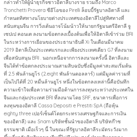
กล่าวทำให้ผู้นำธุรกิจชาวอิตาลีบางราย รวมถึง Marco
Tronchetti Provera ซีอีโอของ Pirelli ล็อบบี้รัฐบาลอิตาลี และ
กำหนดทิศทางนโยบายต่างประเทศของอิตาลีไปสู่ทิศทางที่
สนับสนุนจีน การวิ่งเต้นอาจโน้มน้าวให้นายกรัฐมนตรีอิตาลี จู
เซปเป คอนเต ลงนามข้อตกลงเบื้องต้นเพื่อให้อิตาลีเข้าร่วม BRI
ในระหว่างการเยือนของประธานาธิบดี Xi ในเดือนมีนาคม
2019 อิตาลีเป็นประเทศแรกและเพียงประเทศเดียว G7 ที่ลงนาม
เพื่อสนับสนุน BRI . นอกเหนือจากการลงนามครั้งนี้ อิตาลีและ
จีนได้ทำข้อตกลงประมาณสามสิบฉบับซึ่งมีมูลค่าสะสมเริ่มต้น
ที่ 2.5 พันล้านยูโร (2.eight พันล้านดอลลาร์) แต่มีมูลค่ารวมที่
เป็นไปได้ที่ 20 หมื่นล้านยูโร หนึ่งในข้อตกลงเหล่านี้คือบันทึก
ความเข้าใจเพื่อความร่วมมือด้านการลงทุนระหว่างประเทศใน
จีนและกลุ่มประเทศ BRI ที่ลงนามโดย SRF, ธนาคารเพื่อการ
ลงทุนของอิตาลี Cassa Depositi e Prestiti SpA (ถือหุ้น
eighty three เปอร์เซ็นต์โดยกระทรวงเศรษฐกิจและการเงิน
ของอิตาลี) และ Snam บริษัทชั้นนำของอิตาลี บริษัทก๊าซ
ธรรมชาติ เมื่อเร็วๆ นี้ ในขณะที่รัฐบาลอิตาลีระมัดระวังมาก