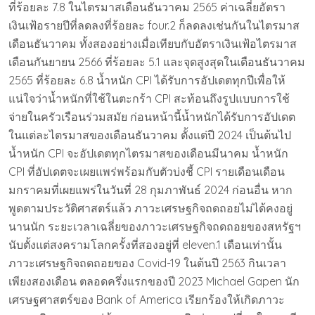
ที่ร้อยละ 7.8 ในไตรมาสเดือนธันวาคม 2565 ค่าเฉลี่ยอัตรา
เงินเฟ้อรายปีที่ลดลงที่ร้อยละ four.2 ก็ลดลงเช่นกันในไตรมาส
เดือนธันวาคม ทั้งสองอย่างเมื่อเทียบกับอัตราเงินเฟ้อไตรมาส
เดือนกันยายน 2566 ที่ร้อยละ 5.1 และจุดสูงสุดในเดือนธันวาคม
2565 ที่ร้อยละ 6.8 น้ำหนัก CPI ได้รับการอัปเดตทุกปีเพื่อให้
แน่ใจว่าน้ำหนักที่ใช้ในตะกร้า CPI สะท้อนถึงรูปแบบการใช้
จ่ายในครัวเรือนร่วมสมัย ก่อนหน้านี้น้ำหนักได้รับการอัปเดต
ในแต่ละไตรมาสของเดือนธันวาคม ตั้งแต่ปี 2024 เป็นต้นไป
น้ำหนัก CPI จะอัปเดตทุกไตรมาสของเดือนมีนาคม น้ำหนัก
CPI ที่อัปเดตจะเผยแพร่พร้อมกับตัวบ่งชี้ CPI รายเดือนเดือน
มกราคมที่เผยแพร่ในวันที่ 28 กุมภาพันธ์ 2024 ก่อนอื่น หาก
พูดตามประวัติศาสตร์แล้ว ภาวะเศรษฐกิจถดถอยไม่ได้คงอยู่
นานนัก ระยะเวลาเฉลี่ยของภาวะเศรษฐกิจถดถอยของสหรัฐฯ
นับตั้งแต่สงครามโลกครั้งที่สองอยู่ที่ eleven.1 เดือนเท่านั้น
ภาวะเศรษฐกิจถดถอยของ Covid-19 ในต้นปี 2563 กินเวลา
เพียงสองเดือน ตลอดครึ่งแรกของปี 2023 Michael Gapen นัก
เศรษฐศาสตร์ของ Bank of America เรียกร้องให้เกิดภาวะ