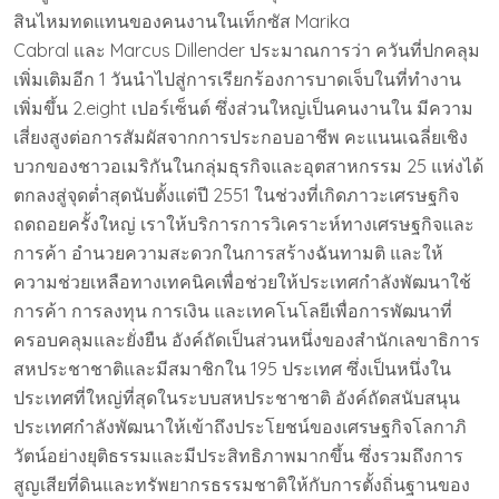
สินไหมทดแทนของคนงานในเท็กซัส Marika
Cabral และ Marcus Dillender ประมาณการว่า ควันที่ปกคลุม
เพิ่มเติมอีก 1 วันนำไปสู่การเรียกร้องการบาดเจ็บในที่ทำงาน
เพิ่มขึ้น 2.eight เปอร์เซ็นต์ ซึ่งส่วนใหญ่เป็นคนงานใน มีความ
เสี่ยงสูงต่อการสัมผัสจากการประกอบอาชีพ คะแนนเฉลี่ยเชิง
บวกของชาวอเมริกันในกลุ่มธุรกิจและอุตสาหกรรม 25 แห่งได้
ตกลงสู่จุดต่ำสุดนับตั้งแต่ปี 2551 ในช่วงที่เกิดภาวะเศรษฐกิจ
ถดถอยครั้งใหญ่ เราให้บริการการวิเคราะห์ทางเศรษฐกิจและ
การค้า อำนวยความสะดวกในการสร้างฉันทามติ และให้
ความช่วยเหลือทางเทคนิคเพื่อช่วยให้ประเทศกำลังพัฒนาใช้
การค้า การลงทุน การเงิน และเทคโนโลยีเพื่อการพัฒนาที่
ครอบคลุมและยั่งยืน อังค์ถัดเป็นส่วนหนึ่งของสำนักเลขาธิการ
สหประชาชาติและมีสมาชิกใน 195 ประเทศ ซึ่งเป็นหนึ่งใน
ประเทศที่ใหญ่ที่สุดในระบบสหประชาชาติ อังค์ถัดสนับสนุน
ประเทศกำลังพัฒนาให้เข้าถึงประโยชน์ของเศรษฐกิจโลกาภิ
วัตน์อย่างยุติธรรมและมีประสิทธิภาพมากขึ้น ซึ่งรวมถึงการ
สูญเสียที่ดินและทรัพยากรธรรมชาติให้กับการตั้งถิ่นฐานของ