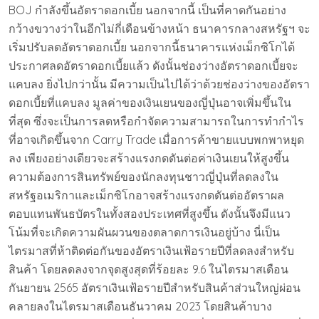
BOJ กำลังขึ้นอัตราดอกเบี้ย นอกจากนี้ เป็นที่คาดกันอย่าง
กว้างขวางว่าในอีกไม่กี่เดือนข้างหน้า ธนาคารกลางสหรัฐฯ จะ
เริ่มปรับลดอัตราดอกเบี้ย นอกจากนี้ธนาคารแห่งเม็กซิโกได้
ประกาศลดอัตราดอกเบี้ยแล้ว ดังนั้นช่องว่างอัตราดอกเบี้ยจะ
แคบลง ยิ่งไปกว่านั้น มีความเป็นไปได้ว่าด้วยช่องว่างของอัตรา
ดอกเบี้ยที่แคบลง มูลค่าของเงินเยนของญี่ปุ่นอาจเพิ่มขึ้นใน
ที่สุด ซึ่งจะเป็นการลดหรือกำจัดความสามารถในการทำกำไร
ที่อาจเกิดขึ้นจาก Carry Trade เมื่อการค้าขายแบบพกพาหยุด
ลง เพียงอย่างเดียวจะสร้างแรงกดดันต่อค่าเงินเยนให้สูงขึ้น
ความต้องการสินทรัพย์ของนักลงทุนชาวญี่ปุ่นที่ลดลงใน
สหรัฐอเมริกาและเม็กซิโกอาจสร้างแรงกดดันต่ออัตราผล
ตอบแทนพันธบัตรในทั้งสองประเทศที่สูงขึ้น ดังนั้นจึงมีแนว
โน้มที่จะเกิดความผันผวนของตลาดการเงินอยู่บ้าง นี่เป็น
ไตรมาสที่ห้าติดต่อกันของอัตราเงินเฟ้อรายปีที่ลดลงสำหรับ
สินค้า โดยลดลงจากจุดสูงสุดที่ร้อยละ 9.6 ในไตรมาสเดือน
กันยายน 2565 อัตราเงินเฟ้อรายปีสำหรับสินค้าส่วนใหญ่ผ่อน
คลายลงในไตรมาสเดือนธันวาคม 2023 โดยสินค้าบาง