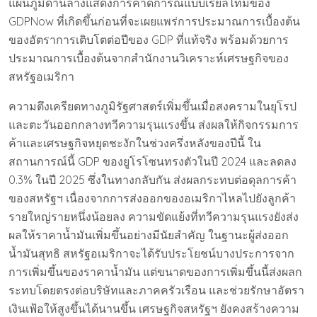
แผนภูมิด้านล่างแสดงการคาดการณ์แบบเรียลไทม์ของ
GDPNow ที่เกิดขึ้นก่อนที่จะเผยแพร่การประมาณการเบื้องต้น
ของอัตราการเติบโตต่อปีของ GDP ที่แท้จริง พร้อมด้วยการ
ประมาณการเบื้องต้นจากสำนักงานวิเคราะห์เศรษฐกิจของ
สหรัฐอเมริกา
ความตึงเครียดทางภูมิรัฐศาสตร์เพิ่มขึ้นเมื่อสงครามในยุโรป
และตะวันออกกลางทวีความรุนแรงขึ้น ส่งผลให้กิจกรรมการ
ค้าและเศรษฐกิจหยุดชะงักในช่วงครึ่งหลังของปีนี้ ใน
สถานการณ์นี้ GDP ของยูโรโซนทรงตัวในปี 2024 และลดลง
0.3% ในปี 2025 ซึ่งในทางกลับกัน ส่งผลกระทบต่อดุลการค้า
ของสหรัฐฯ เนื่องจากการส่งออกของอเมริกาไหลไปยังลูกค้า
รายใหญ่รายหนึ่งน้อยลง ความขัดแย้งที่ทวีความรุนแรงยังส่ง
ผลให้ราคาน้ำมันเพิ่มขึ้นอย่างมีนัยสำคัญ ในฐานะผู้ส่งออก
น้ำมันสุทธิ สหรัฐอเมริกาจะได้รับประโยชน์บางประการจาก
การเพิ่มขึ้นของราคาน้ำมัน แต่ขนาดของการเพิ่มขึ้นนี้ส่งผลก
ระทบโดยตรงต่อบริษัทและภาคครัวเรือน และช่วยรักษาอัตรา
เงินเฟ้อให้สูงขึ้นได้นานขึ้น เศรษฐกิจสหรัฐฯ ยังคงสร้างความ