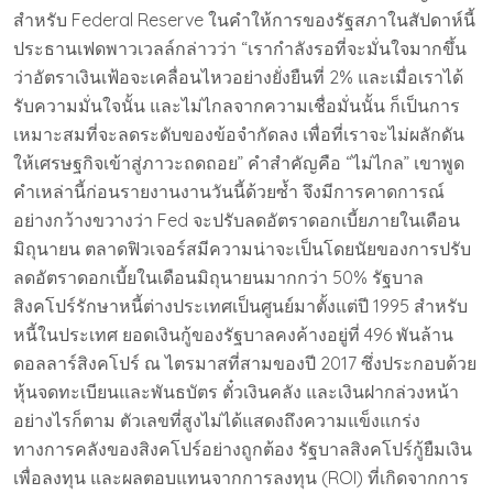
สำหรับ Federal Reserve ในคำให้การของรัฐสภาในสัปดาห์นี้
ประธานเฟดพาวเวลล์กล่าวว่า “เรากำลังรอที่จะมั่นใจมากขึ้น
ว่าอัตราเงินเฟ้อจะเคลื่อนไหวอย่างยั่งยืนที่ 2% และเมื่อเราได้
รับความมั่นใจนั้น และไม่ไกลจากความเชื่อมั่นนั้น ก็เป็นการ
เหมาะสมที่จะลดระดับของข้อจำกัดลง เพื่อที่เราจะไม่ผลักดัน
ให้เศรษฐกิจเข้าสู่ภาวะถดถอย” คำสำคัญคือ “ไม่ไกล” เขาพูด
คำเหล่านี้ก่อนรายงานงานวันนี้ด้วยซ้ำ จึงมีการคาดการณ์
อย่างกว้างขวางว่า Fed จะปรับลดอัตราดอกเบี้ยภายในเดือน
มิถุนายน ตลาดฟิวเจอร์สมีความน่าจะเป็นโดยนัยของการปรับ
ลดอัตราดอกเบี้ยในเดือนมิถุนายนมากกว่า 50% รัฐบาล
สิงคโปร์รักษาหนี้ต่างประเทศเป็นศูนย์มาตั้งแต่ปี 1995 สำหรับ
หนี้ในประเทศ ยอดเงินกู้ของรัฐบาลคงค้างอยู่ที่ 496 พันล้าน
ดอลลาร์สิงคโปร์ ณ ไตรมาสที่สามของปี 2017 ซึ่งประกอบด้วย
หุ้นจดทะเบียนและพันธบัตร ตั๋วเงินคลัง และเงินฝากล่วงหน้า
อย่างไรก็ตาม ตัวเลขที่สูงไม่ได้แสดงถึงความแข็งแกร่ง
ทางการคลังของสิงคโปร์อย่างถูกต้อง รัฐบาลสิงคโปร์กู้ยืมเงิน
เพื่อลงทุน และผลตอบแทนจากการลงทุน (ROI) ที่เกิดจากการ