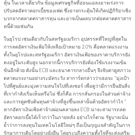
หุ้น ในเวลาเดียวกัน ข้อมูลเศรษฐกิจที่อ่อนแอลงอาจเร่งการ
ปรับลดอัตราดอกเบี้ยของเฟด ซึ่งอาจกระตุ้นให้เกิดปฏิกิริยาเชิง
บวกจากตลาดตราสารทุน และอาจเป็นผลบวกต่อตลาดตราสาร
หนี้ด้วยเช่นกัน
ในยุโรป เช่นเดียวกับในสหรัฐอเมริกา อุปสรรคที่ใหญ่ที่สุดใน
การลดอัตราเงินเฟ้อให้เหลือเป้าหมาย 2.0% คือตลาดแรงงาน
ทั้งในยุโรปและสหรัฐอเมริกา อัตราเงินเฟ้อของราคาบริการยัง
คงอยู่ในระดับสูง นอกจากนี้การบริการยังต้องใช้แรงงานเข้ม
ข้นอีกด้วย ดังนั้น ECB และธนาคารกลางอื่นๆ จึงจับตาดูสภาวะ
ตลาดแรงงานอย่างระมัดระวัง ลาการ์ดกล่าวว่าเธอจะ “มุ่งเป้า
ไปที่ศูนย์และมุ่งความสนใจไปที่เลเซอร์ เพื่อดูว่ามีการยืนยันสิ่ง
ที่เรากำลังเริ่มเห็นหรือไม่ ซึ่งก็คือ การกลั่นกรองในส่วนค่าจ้าง
และการดูดซับต้นทุนค่าจ้างที่สูงขึ้นเหล่านั้นด้วยอัตรากำไร ”
หากอัตราเงินเฟ้อค่าจ้างผ่อนคลายลง ECB น่าจะสามารถลด
อัตราดอกเบี้ยได้เร็วกว่าในภายหลัง อย่างไรก็ตาม รัฐบาลเน้น
ย้ำว่าการลงทุนในเทคโนโลยีใหม่ๆ ถือเป็นกุญแจสำคัญในการ
รักษาการเติบโตอย่างยั่งยืน โดยระบุถึงความตั้งใจที่จะส่งเสริม