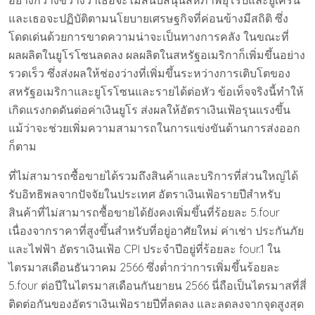
อย่างกว้างขวางว่าเธอจะไม่สนับสนุนสหภาพยุโรปและยูเครน
และเธอจะปฏิบัติตามนโยบายเศรษฐกิจที่ค่อนข้างมีสถิติ ซึ่ง
โดดเด่นด้วยการขาดความน่าจะเป็นทางการคลัง ในขณะที่
ผลผลิตในยูโรโซนลดลง ผลผลิตในสหรัฐอเมริกาก็เพิ่มขึ้นอย่าง
รวดเร็ว ซึ่งส่งผลให้ช่องว่างที่เพิ่มขึ้นระหว่างการเติบโตของ
สหรัฐอเมริกาและยูโรโซนและรายได้ต่อหัว ข้อเท็จจริงนี้ทำให้
เกิดแรงกดดันต่อค่าเงินยูโร ส่งผลให้อัตราเงินเฟ้อรุนแรงขึ้น
แม้ว่าจะช่วยเพิ่มความสามารถในการแข่งขันด้านการส่งออก
ก็ตาม
ที่ไม่สามารถซื้อขายได้รวมถึงสินค้าและบริการที่ส่วนใหญ่ได้
รับอิทธิพลจากปัจจัยในประเทศ อัตราเงินเฟ้อรายปีสำหรับ
สินค้าที่ไม่สามารถซื้อขายได้ยังคงเพิ่มขึ้นที่ร้อยละ 5.four
เนื่องจากราคาที่สูงขึ้นสำหรับที่อยู่อาศัยใหม่ ค่าเช่า ประกันภัย
และไฟฟ้า อัตราเงินเฟ้อ CPI ประจำปีอยู่ที่ร้อยละ four.1 ใน
ไตรมาสเดือนธันวาคม 2566 ซึ่งต่ำกว่าการเพิ่มขึ้นร้อยละ
5.four ต่อปีในไตรมาสเดือนกันยายน 2566 นี่ถือเป็นไตรมาสที่สี่
ติดต่อกันของอัตราเงินเฟ้อรายปีที่ลดลง และลดลงจากจุดสูงสุด