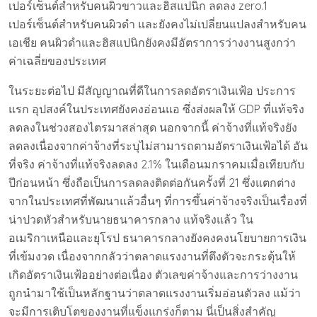
เปอร์เซ็นต์สำหรับคนผิวขาวและฮิสแปนิก ลดลง zero.1
เปอร์เซ็นต์สำหรับคนผิวดำ และยังคงไม่เปลี่ยนแปลงสำหรับคน
เอเชีย คนผิวดำและฮิสแปนิกยังคงมีอัตราการว่างงานสูงกว่า
ค่าเฉลี่ยของประเทศ
ในระยะต่อไป มีสัญญาณที่ดีในการลดอัตราเงินเฟ้อ ประการ
แรก อุปสงค์ในประเทศยังคงอ่อนแอ ซึ่งส่งผลให้ GDP ที่แท้จริง
ลดลงในช่วงสองไตรมาสล่าสุด นอกจากนี้ ค่าจ้างที่แท้จริงยัง
ลดลงเนื่องจากค่าจ้างที่ระบุไม่สามารถตามอัตราเงินเฟ้อได้ อัน
ที่จริง ค่าจ้างที่แท้จริงลดลง 2.1% ในเดือนมกราคมเมื่อเทียบกับ
ปีก่อนหน้า ซึ่งถือเป็นการลดลงติดต่อกันครั้งที่ 21 ซึ่งแตกต่าง
จากในประเทศที่พัฒนาแล้วอื่นๆ ที่การขึ้นค่าจ้างจริงเป็นเรื่องที่
น่าปวดหัวสำหรับนายธนาคารกลาง แท้จริงแล้ว ใน
อเมริกาเหนือและยุโรป ธนาคารกลางยังคงคงนโยบายการเงิน
ที่เข้มงวด เนื่องจากกลัวว่าตลาดแรงงานที่ตึงตัวจะกระตุ้นให้
เกิดอัตราเงินเฟ้ออย่างต่อเนื่อง ตัวเลขค่าจ้างและการว่างงาน
ถูกนำมาใช้เป็นหลักฐานว่าตลาดแรงงานเริ่มอ่อนตัวลง แม้ว่า
จะมีการเติบโตของงานที่แข็งแกร่งก็ตาม นี่เป็นสิ่งสำคัญ