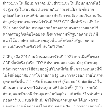
three.7% ในเดือนมกราคมเป็น three.9% ในเดือนกุมภาพันธ์
ซึ่งสูงที่สุดในรอบสองปี แรงกดดันภาวะเงินฝืดเกิดขึ้นจาก
อุปสงค์ในประเทศที่อ่อนแอและกำลังการผลิตส่วนเกินรวมกัน
ล่าสุดรัฐบาลคาดการณ์ว่าในปี 2567 GDP ที่แท้จริงจะเติบโต
5% มากกว่าที่นักเศรษฐศาสตร์ภาคเอกชนหลายรายคาดไว้
หากเศรษฐกิจเติบโตอย่างแข็งแกร่งตามที่รัฐบาลคาดไว้ ก็มี
แนวโน้มว่าอัตราเงินเฟ้อจะสูงขึ้น แท้จริงแล้วรัฐบาลคาด
การณ์อัตราเงินเฟ้อไว้ที่ 3% ในปี 2567
GDP สูงถึง 27.4 ล้านล้านดอลลาร์ในปี 2023 การเพิ่มขึ้นของ
GDP ที่แท้จริง (หรือ GDP ที่ปรับตามอัตราเงินเฟ้อ) มีสาเหตุ
หลักมาจากการใช้จ่ายของผู้บริโภคที่เพิ่มขึ้น การลงทุนคงที่ที่
ไม่ใช่ที่อยู่อาศัย การใช้จ่ายภาครัฐ และการส่งออก รายได้ส่วน
บุคคลเพิ่มขึ้น 233.7 พันล้านดอลลาร์ (ร้อยละ 1.0 ต่อเดือน) ใน
เดือนมกราคม รายได้ส่วนบุคคลที่ใช้แล้วทิ้ง (DPI) – รายได้
ส่วนบุคคลหักภาษีส่วนบุคคลในปัจจุบัน – เพิ่มขึ้น 67.6 พันล้าน
ดอลลาร์ (0.3 เปอร์เซ็นต์) ค่าใช้จ่ายส่วนบุคคล ได้แก่ ผลรวม
ของรายจ่ายเพื่อการบริโภคส่วนบุคคล (PCE) การจ่ายดอกเบี้ย