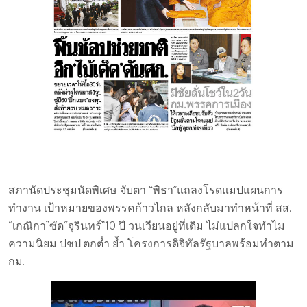
สภานัดประชุมนัดพิเศษ จับตา “พิธา”แถลงโรดแมปแผนการ
ทำงาน เป้าหมายของพรรคก้าวไกล หลังกลับมาทำหน้าที่ สส.
“เกณิกา”ซัด“จุรินทร์”10 ปี วนเวียนอยู่ที่เดิม ไม่แปลกใจทำไม
ความนิยม ปชป.ตกต่ำ ย้ำ โครงการดิจิทัลรัฐบาลพร้อมทำตาม
กม.